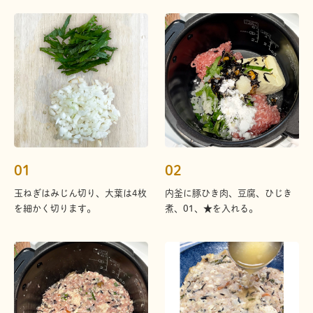
01
02
玉ねぎはみじん切り、大葉は4枚
内釜に豚ひき肉、豆腐、ひじき
を細かく切ります。
煮、01、★を入れる。