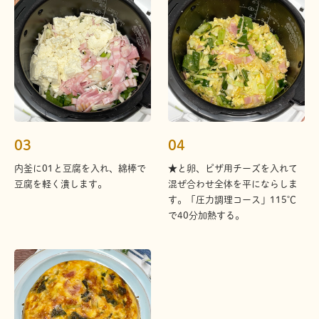
03
04
内釜に01と豆腐を入れ、綿棒で
★と卵、ピザ用チーズを入れて
豆腐を軽く潰します。
混ぜ合わせ全体を平にならしま
す。「圧力調理コース」115℃
で40分加熱する。