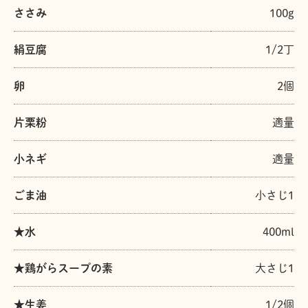
ささみ
100g
絹豆腐
1/2丁
卵
2個
片栗粉
適量
小ネギ
適量
ごま油
小さじ1
★水
400ml
★鶏がらスープの素
大さじ1
★生姜
1/2個