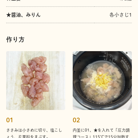
★醤油、みりん
各小さじ1
作り方
01
02
ささみは小さめに切り、塩こし
内釜に01、★を入れて「圧力調
ょう、片栗粉をまぶす。
理コース」115℃で15分加熱す