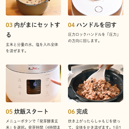
03
内がまにセットす
04
ハンドルを回す
る
圧力ロックハンドルを「圧力」
の方向に回します。
玄米と分量の水、塩を入れ全体
を混ぜます。
05
炊飯スタート
06
完成
メニューボタンで「発芽酵素玄
炊き上がったらしゃもじを使っ
米」を選択。発芽時間（4時間ま
て、全体をかき混ぜます。1日1