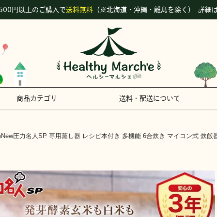
,500円以上のご購入で
送料無料
（※北海道・沖縄・離島を除く）
詳細
商品カテゴリ
送料・配送について
umNew圧力名人SP 専用蒸し器 レシピ本付き 多機能 6合炊き マイコン式 炊飯