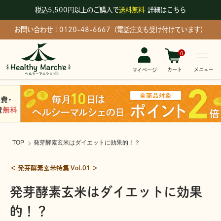
税込5,500円以上のご購入で
送料無料
詳細はこちら
お問い合わせ：0120-48-6667（電話注文も受け付けています）
0
メニュー
カート
マイページ
TOP
発芽酵素玄米はダイエットに効果的！？
＜ 発芽酵素玄米特集 Vol.01 ＞
発芽酵素玄米はダイエットに効果
的！？