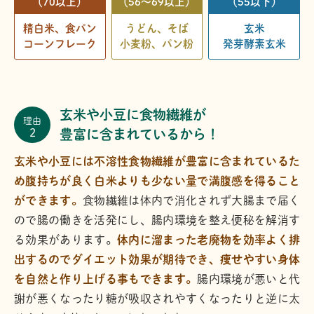
（70以上）
（56～69以上）
（55以下）
精白米、食パン
うどん、そば
玄米
コーンフレーク
小麦粉、パン粉
発芽酵素玄米
玄米や小豆に食物繊維が
理由
2
豊富に含まれているから！
玄米や小豆には不溶性食物繊維が豊富に含まれているた
め腹持ちが良く白米よりも少ない量で満腹感を得ること
ができます。
食物繊維は体内で消化されず大腸まで届く
ので腸の働きを活発にし、腸内環境を整え便秘を解消す
る効果があります。
体内に溜まった老廃物を効率よく排
出するのでダイエット効果が期待でき、痩せやすい身体
を自然と作り上げる事もできます。
腸内環境が悪いと代
謝が悪くなったり糖が吸収されやすくなったりと逆に太