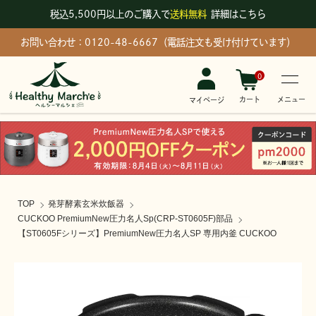
税込5,500円以上のご購入で
送料無料
詳細はこちら
お問い合わせ：0120-48-6667（電話注文も受け付けています）
0
メニュー
カート
マイページ
TOP
発芽酵素玄米炊飯器
CUCKOO PremiumNew圧力名人Sp(CRP-ST0605F)部品
【ST0605Fシリーズ】PremiumNew圧力名人SP 専用内釜 CUCKOO