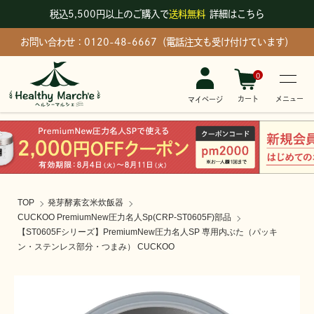
税込5,500円以上のご購入で
送料無料
詳細はこちら
お問い合わせ：0120-48-6667（電話注文も受け付けています）
0
メニュー
カート
マイページ
TOP
発芽酵素玄米炊飯器
CUCKOO PremiumNew圧力名人Sp(CRP-ST0605F)部品
【ST0605Fシリーズ】PremiumNew圧力名人SP 専用内ぶた（パッキ
ン・ステンレス部分・つまみ） CUCKOO